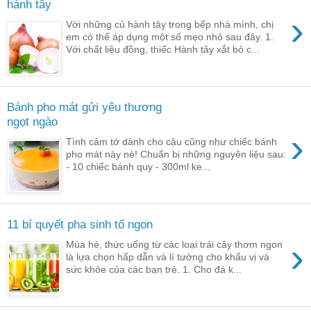
hành tây
›
Với những củ hành tây trong bếp nhà mình, chị
em có thể áp dụng một số mẹo nhỏ sau đây. 1.
Với chất liệu đồng, thiếc Hành tây xắt bỏ c...
Bánh pho mát gửi yêu thương
ngọt ngào
›
Tình cảm tớ dành cho cậu cũng như chiếc bánh
pho mát này nè! Chuẩn bị những nguyên liệu sau:
- 10 chiếc bánh quy - 300ml ke...
11 bí quyết pha sinh tố ngon
›
Mùa hè, thức uống từ các loại trái cây thơm ngon
là lựa chọn hấp dẫn và lí tưởng cho khẩu vị và
sức khỏe của các bạn trẻ. 1. Cho đá k...