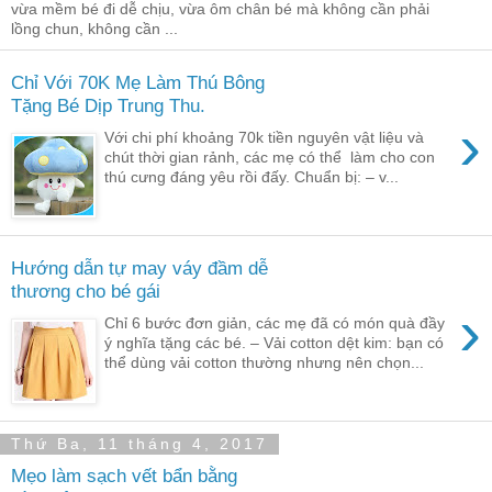
vừa mềm bé đi dễ chịu, vừa ôm chân bé mà không cần phải
lồng chun, không cần ...
Chỉ Với 70K Mẹ Làm Thú Bông
Tặng Bé Dịp Trung Thu.
›
Với chi phí khoảng 70k tiền nguyên vật liệu và
chút thời gian rảnh, các mẹ có thể làm cho con
thú cưng đáng yêu rồi đấy. Chuẩn bị: – v...
Hướng dẫn tự may váy đầm dễ
thương cho bé gái
›
Chỉ 6 bước đơn giản, các mẹ đã có món quà đầy
ý nghĩa tặng các bé. – Vải cotton dệt kim: bạn có
thể dùng vải cotton thường nhưng nên chọn...
Thứ Ba, 11 tháng 4, 2017
Mẹo làm sạch vết bẩn bằng